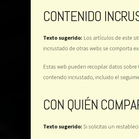
CONTENIDO INCRUS
Texto sugerido:
Los artículos de este si
incrustado de otras webs se comporta exa
Estas web pueden recopilar datos sobre ti,
contenido incrustado, incluido el seguimi
CON QUIÉN COMPA
Texto sugerido:
Si solicitas un restable