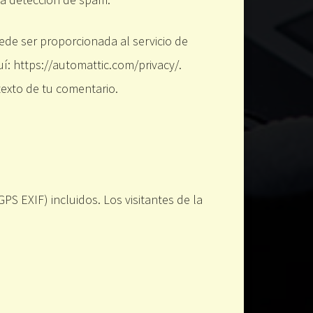
ede ser proporcionada al servicio de
uí: https://automattic.com/privacy/.
texto de tu comentario.
PS EXIF) incluidos. Los visitantes de la