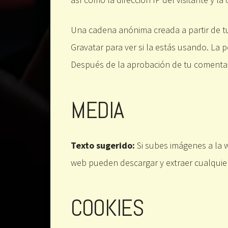
Una cadena anónima creada a partir de tu
Gravatar para ver si la estás usando. La p
Después de la aprobación de tu comentario
MEDIA
Texto sugerido:
Si subes imágenes a la w
web pueden descargar y extraer cualquier
COOKIES