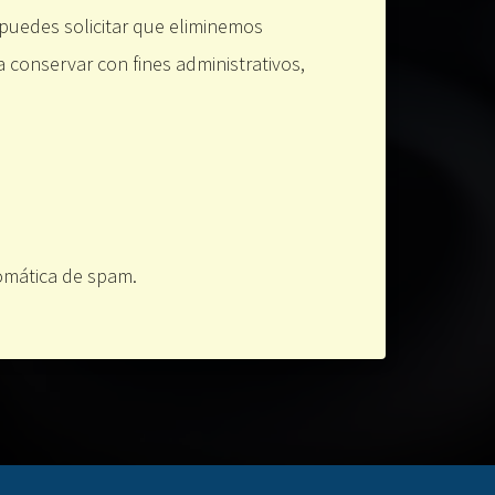
puedes solicitar que eliminemos
 conservar con fines administrativos,
tomática de spam.