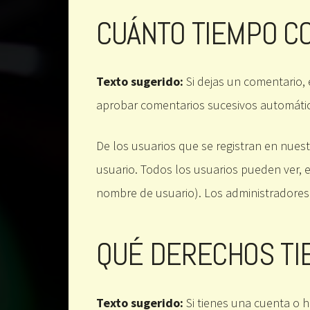
CUÁNTO TIEMPO C
Texto sugerido:
Si dejas un comentario
aprobar comentarios sucesivos automáti
De los usuarios que se registran en nues
usuario. Todos los usuarios pueden ver,
nombre de usuario). Los administradores 
QUÉ DERECHOS TI
Texto sugerido:
Si tienes una cuenta o 