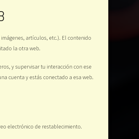
B
 imágenes, artículos, etc.). El contenido
itado la otra web.
eros, y supervisar tu interacción con ese
s una cuenta y estás conectado a esa web.
rreo electrónico de restablecimiento.