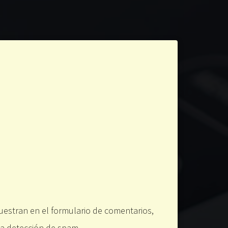
uestran en el formulario de comentarios,
 la detección de spam.