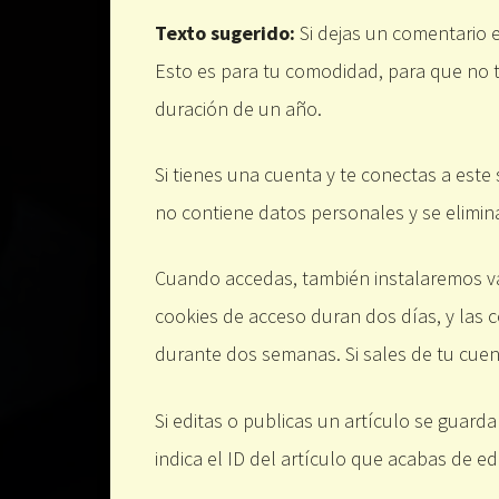
Texto sugerido:
Si dejas un comentario 
Esto es para tu comodidad, para que no t
duración de un año.
Si tienes una cuenta y te conectas a este
no contiene datos personales y se elimina
Cuando accedas, también instalaremos var
cookies de acceso duran dos días, y las 
durante dos semanas. Si sales de tu cuent
Si editas o publicas un artículo se guar
indica el ID del artículo que acabas de e