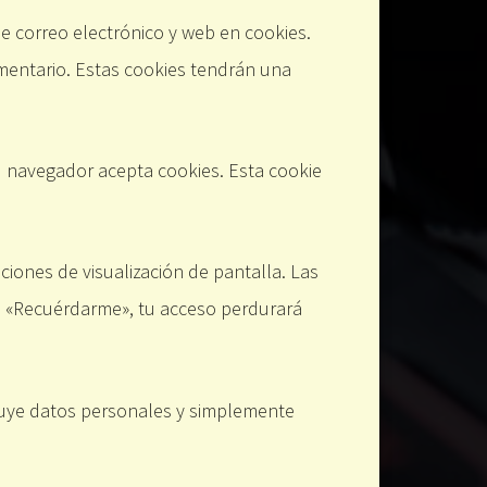
de correo electrónico y web en cookies.
mentario. Estas cookies tendrán una
tu navegador acepta cookies. Esta cookie
iones de visualización de pantalla. Las
as «Recuérdarme», tu acceso perdurará
cluye datos personales y simplemente