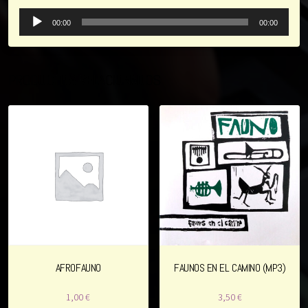
R
00:00
00:00
e
p
PRODUCTOS RELACIONADOS
r
o
d
u
c
t
o
r
d
e
AFROFAUNO
FAUNOS EN EL CAMINO (MP3)
a
1,00
€
3,50
€
u