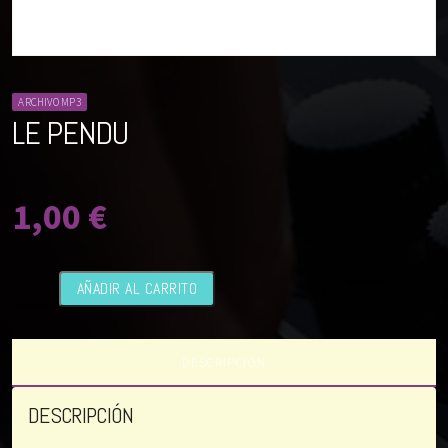
ARCHIVO MP3
LE PENDU
1,00
€
Le
AÑADIR AL CARRITO
Pendu
cantidad
DESCRIPCIÓN
DESCRIPCIÓN