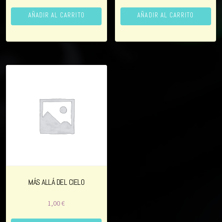
d
AÑADIR AL CARRITO
AÑADIR AL CARRITO
i
o
MÁS ALLÁ DEL CIELO
1,00
€