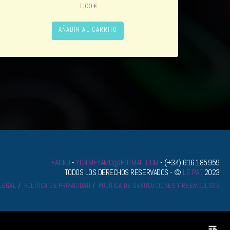
1,00
€
AÑADIR AL CARRITO
FAUNO
-
YONIMEYAMO@HOTMAIL.COM
- (+34) 616.185.959
TODOS LOS DERECHOS RESERVADOS - ©
LE PAT
2023
 LEGAL
POLÍTICA DE PRIVACIDAD
POLÍTICA DE DEVOLUCIONES Y REEMBOLSOS
playlist_play