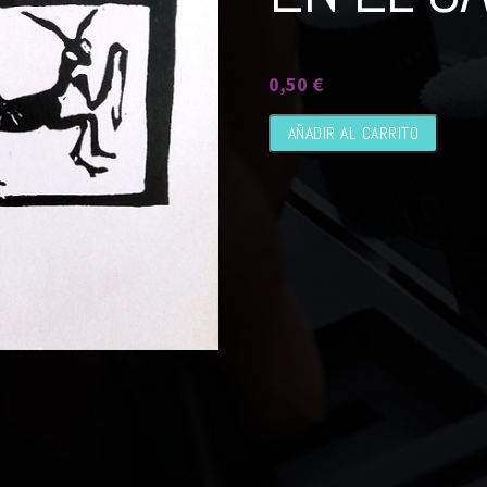
0,50
€
Semillas
AÑADIR AL CARRITO
de
conciencia
(Faunos
en
el
camino)
cantidad