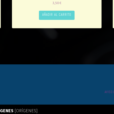
3,50
€
AÑADIR AL CARRITO
AVISO
ÍGENES
[ORÍGENES]